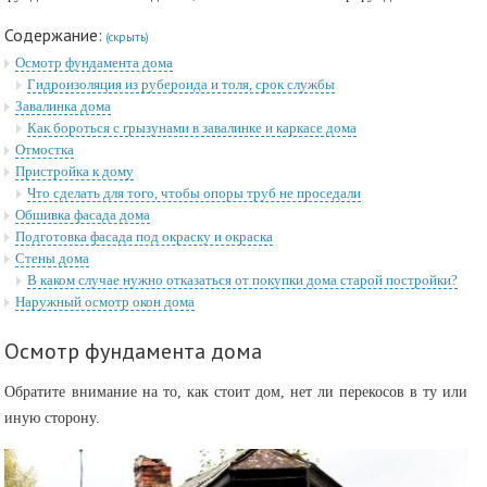
Содержание:
(скрыть)
Осмотр фундамента дома
Гидроизоляция из рубероида и толя, срок службы
Завалинка дома
Как бороться с грызунами в завалинке и каркасе дома
Отмостка
Пристройка к дому
Что сделать для того, чтобы опоры труб не проседали
Обшивка фасада дома
Подготовка фасада под окраску и окраска
Стены дома
В каком случае нужно отказаться от покупки дома старой постройки?
Наружный осмотр окон дома
Осмотр фундамента дома
Обратите внимание на то, как стоит дом, нет ли перекосов в ту или
иную сторону.