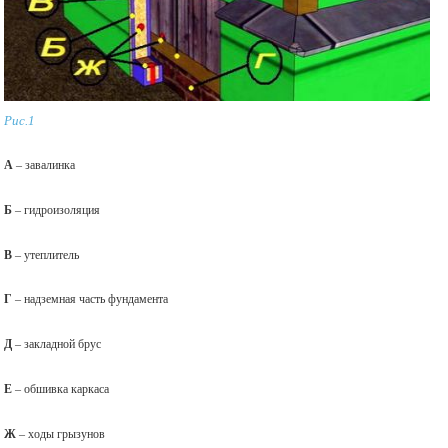
Рис.1
А
– завалинка
Б
– гидроизоляция
В
– утеплитель
Г
– надземная часть фундамента
Д
– закладной брус
Е
– обшивка каркаса
Ж
– ходы грызунов