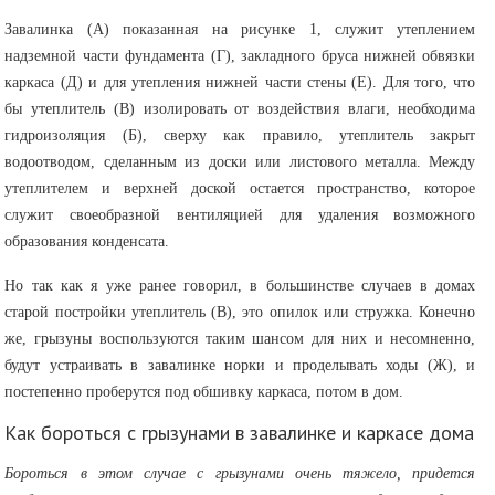
Завалинка (А) показанная на рисунке 1, служит утеплением
надземной части фундамента (Г), закладного бруса нижней обвязки
каркаса (Д) и для утепления нижней части стены (Е). Для того, что
бы утеплитель (В) изолировать от воздействия влаги, необходима
гидроизоляция (Б), сверху как правило, утеплитель закрыт
водоотводом, сделанным из доски или листового металла. Между
утеплителем и верхней доской остается пространство, которое
служит своеобразной вентиляцией для удаления возможного
образования конденсата.
Но так как я уже ранее говорил, в большинстве случаев в домах
старой постройки утеплитель (В), это опилок или стружка. Конечно
же, грызуны воспользуются таким шансом для них и несомненно,
будут устраивать в завалинке норки и проделывать ходы (Ж), и
постепенно проберутся под обшивку каркаса, потом в дом.
Как бороться с грызунами в завалинке и каркасе дома
Бороться в этом случае с грызунами очень тяжело, придется