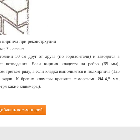
з кирпича при реконстркуции
а; 3 - стена.
тоянии 50 см друг от друга (по горизонтали) и заводятся в
е возведения. Если кирпич кладется на ребро (65 мм),
м третьем ряду, а если кладка выполняется в полкирпича (125
 рядов. К бревну клямеры крепятся саморезами Ø4-4,5 мм,
отря какие кляммеры).
обавить комментарий