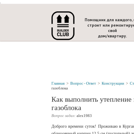
.
Помощник для каждого, 
строит или ремонтиру
свой
дом/квартиру.
Главная
>
Вопрос - Ответ
>
Конструкции
>
С
газоблока
Как выполнить утепление 
газоблока
Вопрос задал:
alex1983
Доброго времени суток! Проживаю в Кургане
облицовчный кирпич 12,5 см (пустотелый) х