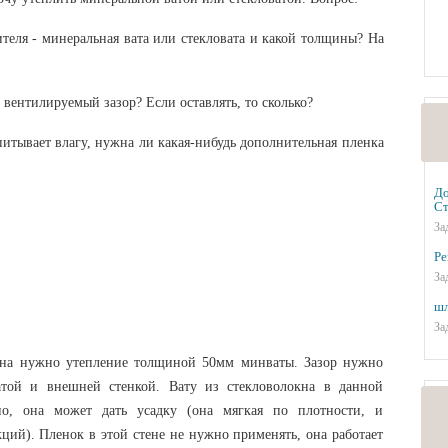
ителя - минеральная вата или стекловата и какой толщины? На
 вентилируемый зазор? Если оставлять, то сколько?
питывает влагу, нужна ли какая-нибудь дополнительная пленка
До
Ст
За
Ре
За
шл
За
на нужно утепление толщиной 50мм минваты. Зазор нужно
атой и внешней стенкой. Вату из стекловолокна в данной
о, она может дать усадку (она мягкая по плотности, и
кций). Пленок в этой стене не нужно применять, она работает