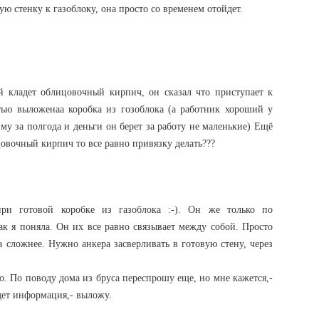
ую стенку к газоблоку, она просто со временем отойдет.
й кладет облицовочный кирпич, он сказал что приступает к
стью выложенаа коробка из гозоблока (а работник хороший у
му за полгода и деньги он берет за работу не маленькие) Ещё
цовочный кирпич то все равно привязку делать???
ри готовой коробке из газоблока :-). Он же только по
к я поняла. Он их все равно связывает между собой. Просто
а сложнее. Нужно анкера засверливать в готовую стену, через
о. По поводу дома из бруса переспрошу еще, но мне кажется,-
дет информация,- выложу.