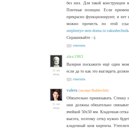
без них. Для такой конструкции 
Плитные позиции. Если применят
прекрасно функционируют, и нет н
можно прочесть по этой сс
utepleniye-sten-doma-iz-rakushechni
Спрашивайте :-).
ответить
alex1983
Валерия поскажите ещё один мом
15 лет
если да то как это выглядеть должн
назад
ответить
valera
(эксперт Builderclub)
Обязательно привязывать. Стенку 
15 лет
они должны обязательно связыват
назад
ячейкой 50х50 мм. Кладочная сетка
высота, поэтому сетку нужно буде
кладочный шов кирпича. Утеплите