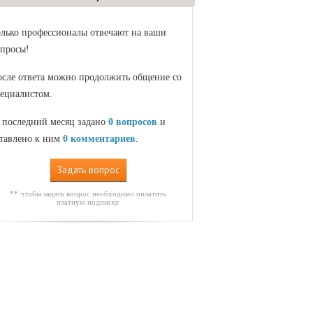
лько профессионалы отвечают на ваши
просы!
сле ответа можно продолжить общение со
ециалистом.
 последний месяц задано
0 вопросов
и
тавлено к ним
0 комментариев
.
Задать вопрос
** чтобы задать вопрос необходимо оплатить
платную подписку