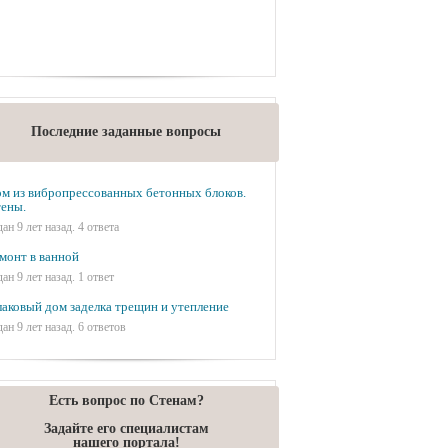
Последние заданные вопросы
м из вибропрессованных бетонных блоков.
ены.
дан 9 лет назад. 4 ответа
монт в ванной
дан 9 лет назад. 1 ответ
аковый дом заделка трещин и утепление
дан 9 лет назад. 6 ответов
Есть вопрос по Стенам?
Задайте его специалистам
нашего портала!