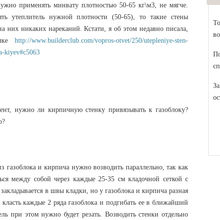
нужно применять минвату плотностью 50-65 кг\м3, не мягче.
ь утеплитель нужной плотности (50-65), то такие стены
То
а них никаких нареканий. Кстати, я об этом недавно писала,
во
ылке
http://www.builderclub.com/vopros-otvet/250/utepleniye-sten-
ka-kiyev#c5063
По
сп
За
ос
ент, нужно ли кирпичную стенку привязывать к газоблоку?
о?
из газоблока и кирпича нужно возводить параллельно, так как
ься между собой через каждые 25-35 см кладочной сеткой с
 закладывается в швы кладки, но у газоблока и кирпича разная
т класть каждые 2 ряда газоблока и подгибать ее в ближайший
ль при этом нужно будет резать. Возводить стенки отдельно