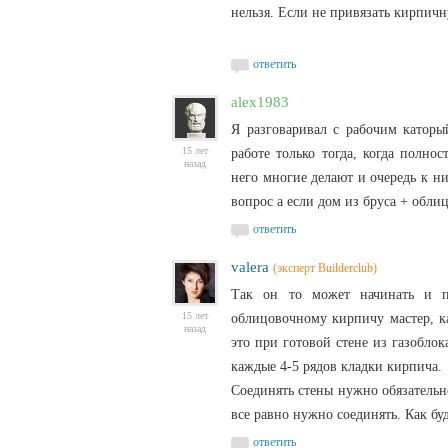
нельзя. Если не привязать кирпичн
ответить
alex1983
Я разговаривал с рабочим каторы
15 лет
работе только тогда, когда полно
назад
него многие делают и очередь к ни
вопрос а если дом из бруса + обли
ответить
valera
(эксперт Builderclub)
Так он то может начинать и п
15 лет
облицовочному кирпичу мастер, ка
назад
это при готовой стене из газоблок
каждые 4-5 рядов кладки кирпича.
Соединять стены нужно обязательн
все равно нужно соединять. Как бу
ответить