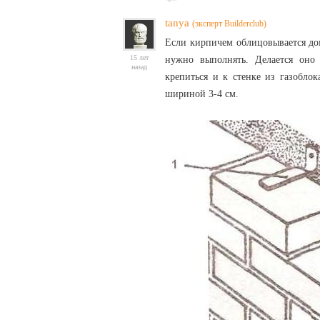
tanya
(эксперт Builderclub)
Если кирпичем облицовывается дом
15 лет
нужно выполнять. Делается он
назад
крепиться и к стенке из газобло
шириной 3-4 см.