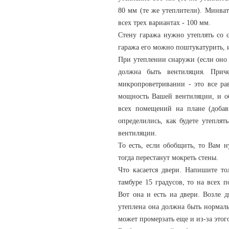
80 мм (те же утеплители). Минват
всех трех вариантах - 100 мм.
Стену гаража нужно утеплять со 
гаража его можно поштукатурить, 
При утеплении снаружи (если оно
должна быть вентиляция. При
микропроветривании - это все ра
мощность Вашей вентиляции, и о
всех помещений на плане (добав
определились, как будете утеплят
вентиляции.
То есть, если обобщить, то Вам 
тогда перестанут мокреть стены.
Что касается двери. Напишите то
тамбуре 15 градусов, то на всех п
Вот она и есть на двери. Возле 
утеплена она должна быть нормальн
может промерзать еще и из-за этог