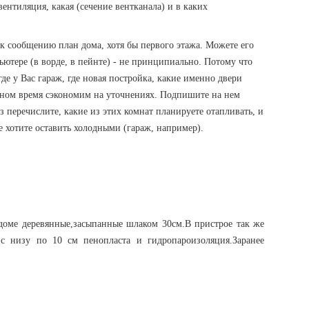
вентиляция, какая (сечение вентканала) и в каких
 к сообщению план дома, хотя бы первого этажа. Можете его
ьютере (в ворде, в пейнте) - не принципиально. Потому что
- где у Вас гараж, где новая постройка, какие именно двери
планом время сэкономим на уточнениях. Подпишите на нем
аз перечислите, какие из этих комнат планируете отапливать, и
ие хотите оставить холодными (гараж, например).
доме деревянные,засыпанные шлаком 30см.В пристрое так же
 с низу по 10 см пенопласта и гидропароизоляция.Заранее