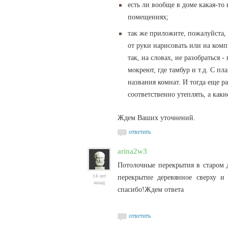
есть ли вообще в доме какая-то 
помещениях;
так же приложите, пожалуйста,
от руки нарисовать или на комп
так, на словах, не разобраться 
мокреют, где тамбур и т.д. С 
названия комнат. И тогда еще р
соответственно утеплять, а как
Ждем Ваших уточнений.
ответить
arina2w3
Потолочные перекрытия в старом 
14 лет
перекрытие деревянное сверху и
назад
спасибо!Ждем ответа
ответить