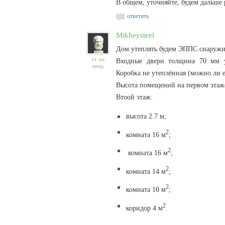
В общем, уточняйте, будем дальше 
ответить
Mikheysteel
Дом утеплять будем ЭППС снаружи
14 лет
Входные двери толщина 70 мм ут
назад
Коробка не утеплённая (можно ли е
Высота помещений на первом этаже,
Втоой этаж:
высота 2.7 м;
2
комната 16 м
;
2
комната 16 м
;
2
комната 14 м
;
2
комната 10 м
;
2
коридор 4 м
.