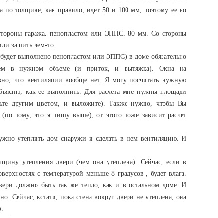
а по толщине, как правило, идет 50 и 100 мм, поэтому ее во
стороны гаража, пенопластом или ЭППС, 80 мм. Со стороны
или зашить чем-то.
 будет выполнено пенопластом или ЭППС) в доме обязательно
чем в нужном объеме (и приток, и вытяжка). Окна на
вно, что вентиляции вообще нет. Я могу посчитать нужную
бъясню, как ее выполнить. Для расчета мне нужны площади
ьте другим цветом, и выложите). Также нужно, чтобы Вы
ь (по тому, что я пишу выше), от этого тоже зависит расчет
нужно утеплить дом снаружи и сделать в нем вентиляцию. И
лщину утепления двери (чем она утеплена). Сейчас, если в
оверхностях с температурой меньше 8 градусов , будет влага.
двери должно быть так же тепло, как и в остальном доме. И
о. Сейчас, кстати, пока стена вокруг двери не утеплена, она
о.