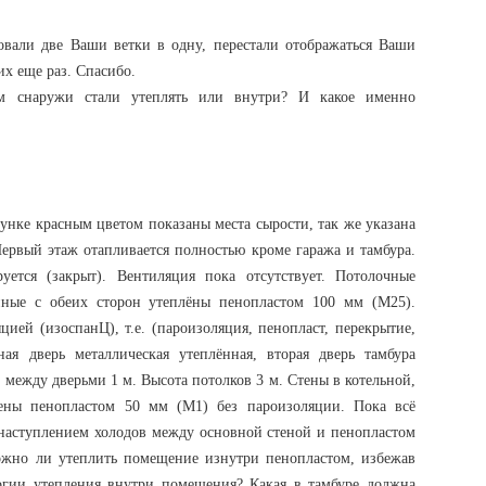
овали две Ваши ветки в одну, перестали отображаться Ваши
их еще раз. Спасибо.
м снаружи стали утеплять или внутри? И какое именно
унке красным цветом показаны места сырости, так же указана
ервый этаж отапливается полностью кроме гаража и тамбура.
уется (закрыт). Вентиляция пока отсутствует. Потолочные
нные с обеих сторон утеплёны пенопластом 100 мм (М25).
цией (изоспанЦ), т.е. (пароизоляция, пенопласт, перекрытие,
ая дверь металлическая утеплённая, вторая дверь тамбура
е между дверьми 1 м. Высота потолков 3 м. Стены в котельной,
лены пенопластом 50 мм (М1) без пароизоляции. Пока всё
 наступлением холодов между основной стеной и пенопластом
Можно ли утеплить помещение изнутри пенопластом, избежав
огии утепления внутри помещения? Какая в тамбуре должна