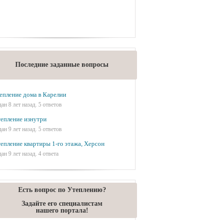
Последние заданные вопросы
епление дома в Карелии
дан 8 лет назад. 5 ответов
епление изнутри
дан 9 лет назад. 5 ответов
епление квартиры 1-го этажа, Херсон
дан 9 лет назад. 4 ответа
Есть вопрос по Утеплению?
Задайте его специалистам
нашего портала!