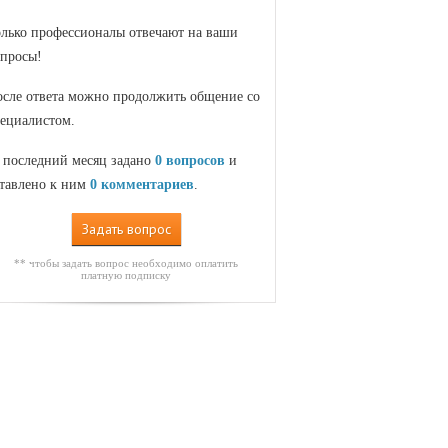
лько профессионалы отвечают на ваши
просы!
сле ответа можно продолжить общение со
ециалистом.
 последний месяц задано
0 вопросов
и
тавлено к ним
0 комментариев
.
Задать вопрос
** чтобы задать вопрос необходимо оплатить
платную подписку