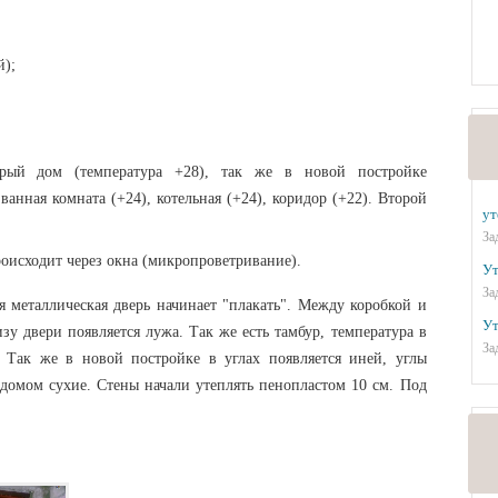
й);
тарый дом (температура +28), так же в новой постройке
 ванная комната (+24), котельная (+24), коридор (+22). Второй
ут
За
оисходит через окна (микропроветривание).
Ут
За
 металлическая дверь начинает "плакать". Между коробкой и
Ут
зу двери появляется лужа. Так же есть тамбур, температура в
За
 Так же в новой постройке в углах появляется иней, углы
домом сухие. Стены начали утеплять пенопластом 10 см. Под