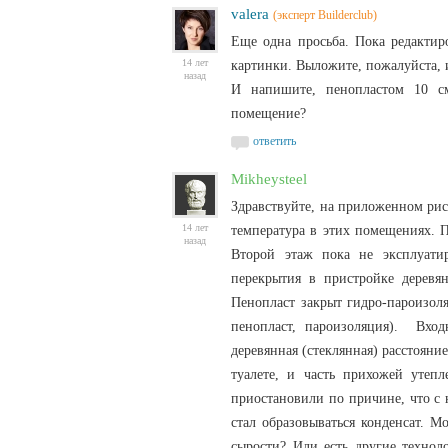
valera
(эксперт Builderclub)
Еще одна просьба. Пока редактир
14 лет
картинки. Выложите, пожалуйста, 
назад
И напишите, пенопластом 10 с
помещение?
ответить
Mikheysteel
Здравствуйте, на приложенном рис
14 лет
температура в этих помещениях. П
назад
Второй этаж пока не эксплуатир
перекрытия в пристройке деревя
Пенопласт закрыт гидро-пароизоля
пенопласт, пароизоляция). Входн
деревянная (стеклянная) расстояни
туалете, и часть прихожей утеп
приостановили по причине, что с
стал образовываться конденсат. 
сырости? Или есть другие технол