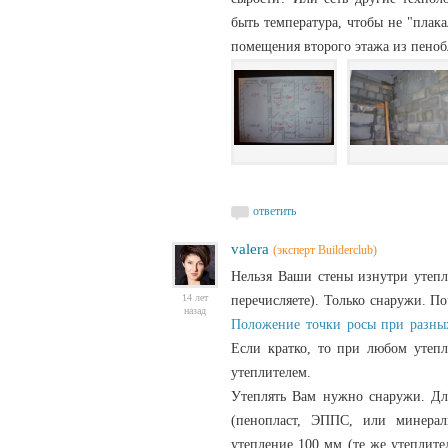
быть температура, чтобы не "плак
помещения второго этажа из пено
ответить
valera
(эксперт Builderclub)
Нельзя Ваши стены изнутри утепля
14 лет
перечисляете). Только снаружи. По
назад
Положение точки росы при разны
Если кратко, то при любом утепл
утеплителем.
Утеплять Вам нужно снаружи. Дл
(пенопласт, ЭППС, или минерал
утепление 100 мм (те же утеплите