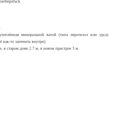
разбираться.
.
еплённая минеральной ватой (типа евротизол или урса).
ё как-то запенить внутри).
 в старом доме 2.7 м, в новом пристрое 3 м.