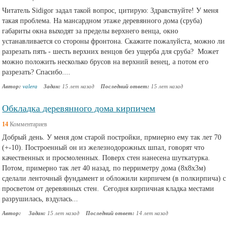
Читатель Sidigor задал такой вопрос, цитирую: Здравствуйте! У меня
такая проблема. На мансардном этаже деревянного дома (сруба)
габариты окна выходят за пределы верхнего венца, окно
устанавливается со стороны фронтона. Скажите пожалуйста, можно ли
разрезать пять - шесть верхних венцов без ущерба для сруба? Может
можно положить несколько брусов на верхний венец, а потом его
разрезать? Спасибо....
Автор:
valera
Задан:
15 лет назад
Последний ответ:
15 лет назад
Обкладка деревянного дома кирпичем
14
Комментариев
Добрый день. У меня дом старой постройки, прмиерно ему так лет 70
(+-10). Построенный он из железнодорожных шпал, говорят что
качественных и просмоленных. Поверх стен нанесена шуткатурка.
Потом, примерно так лет 40 назад, по перриметру дома (8х8х3м)
сделали ленточный фундамент и обложили кирпичем (в полкирпича) с
просветом от деревянных стен. Сегодня кирпичная кладка местами
разрушилась, вздулась...
Автор:
Задан:
15 лет назад
Последний ответ:
14 лет назад