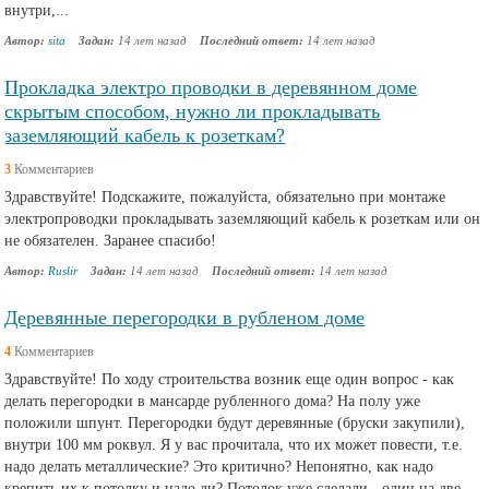
внутри,...
Автор:
sita
Задан:
14 лет назад
Последний ответ:
14 лет назад
Прокладка электро проводки в деревянном доме
скрытым способом, нужно ли прокладывать
заземляющий кабель к розеткам?
3
Комментариев
Здравствуйте! Подскажите, пожалуйста, обязательно при монтаже
электропроводки прокладывать заземляющий кабель к розеткам или он
не обязателен. Заранее спасибо!
Автор:
Ruslir
Задан:
14 лет назад
Последний ответ:
14 лет назад
Деревянные перегородки в рубленом доме
4
Комментариев
Здравствуйте! По ходу строительства возник еще один вопрос - как
делать перегородки в мансарде рубленного дома? На полу уже
положили шпунт. Перегородки будут деревянные (бруски закупили),
внутри 100 мм роквул. Я у вас прочитала, что их может повести, т.е.
надо делать металлические? Это критично? Непонятно, как надо
крепить их к потолку и надо ли? Потолок уже сделали - один на две