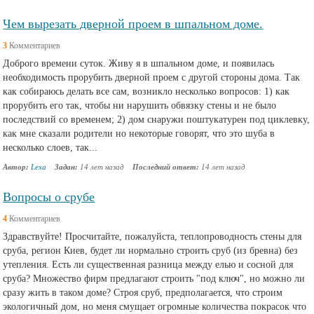
Чем вырезать дверной проем в шпальном доме.
3
Комментариев
Доброго времени суток. Живу я в шпальном доме, и появилась
необходимость прорубить дверной проем с другой стороны дома. Так
как собираюсь делать все сам, возникло несколько вопросов: 1) как
прорубить его так, чтобы ни нарушить обвязку стены и не было
последствий со временем; 2) дом снаружи поштукатурен под циклевку,
как мне сказали родители но некоторые говорят, что это шуба в
несколько слоев, так...
Автор:
Lexa
Задан:
14 лет назад
Последний ответ:
14 лет назад
Вопросы о срубе
4
Комментариев
Здравствуйте! Просчитайте, пожалуйста, теплопроводность стены для
сруба, регион Киев, будет ли нормально строить сруб (из бревна) без
утепления. Есть ли существенная разница между елью и сосной для
сруба? Множество фирм предлагают строить "под ключ", но можно ли
сразу жить в таком доме? Строя сруб, предполагается, что строим
экологичный дом, но меня смущает огромные количества покрасок что