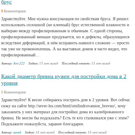
брус
9
Комментариев
Здравствуйте. Мне нужна консультация по свойствам бруса. Я решил
использовать сплошной (не клееный) брус естественной влажности и
выбираю между профилированным и обычным. С одной стороны,
профилированный меньше продувается, но и дефекты, образующиеся
вследствие деформаций, в нём исправить намного сложнее — просто
так уже не проконопатишь. А на выставках домов я часто видел, что
профилированный...
Автор:
Ant-222
Задан:
13 лет назад
Последний ответ:
13 лет назад
Какой диаметр бревна нужен для постройки дома в 2
уровня
1
Комментариев
Здравствуйте! К весне собираюсь пострить дом в 2 уровня. Вот сейчас
сижу на сайте http://sever-les.com/html/otsilindrovannoe_brevno/, хочу
заказанить у них материал для постройки дома из калиброванного
бревна. Не могли бы подсказать? Есть те кто сталкивался уже с этим?
Подскажите пожалуйста, заранее блогадарен.
Автор:
sanek
Задан:
14 лет назад
Последний ответ:
14 лет назад