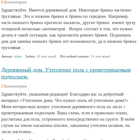
9
Комментариев
Здравствуйте. Имеется деревянный дом. Некоторые бревна частично
трухлявые. Это и нижние бревна и бревна по середине. Например,
часть нижнего бревна прогнило насквозь, другие бревна имеют труху
толщиной несколько сантиметров . Вопрос состоит в том, что нужно
делать в такой ситуации, как произвезти ремонт бревен. Поднимать
дом для замены нижних бревен нет возможности, да и нижние бревна
трухлявые...
Автор:
victut
Задан:
16 лет назад
Последний ответ:
14 лет назад
Деревянный дом. Утепление пола с проветриваемым
подпольем.
2
Комментариев
Здравствуйте, уважаемая редакция! Благодарю вас за добротный
материал «Утепление дома. Что нужно знать об утеплении дома?».
Меня интересовал вопрос утепления деревянного пола на лагах с
проветриваемым подпольем. Ваша схема, если я правильно понял,
рассчитана для пола, устроенного непосредственно на грунте. В моём
случае на землю насыпаны опилки, завалинка утеплена шлаком, на
лагах настелена...