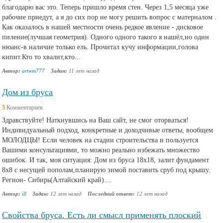
благодарю вас это. Теперь пришло время стен. Через 1,5 месяца уже
рабочие приедут, а я до сих пор не могу решить вопрос с материалом .
Как оказалось в нашей местности очень редкое явление - дисковое
пиление(лучшая геометрия). Одного одного такого я нашёл,но один
нюанс-в наличие только ель. Прочитал кучу информации,голова
кипит.Кто то хвалит,кто...
Автор:
artwm777
Задан:
11 лет назад
Дом из бруса
5
Комментариев
Здравствуйте! Наткнувшись на Ваш сайт, не смог оторваться!
Индивидуальный подход, конкретные и доходчивые ответы, вообщем
МОЛОДЦЫ! Если человек на стадии строительства и пользуется
Вашими консультациями, то можно реально избежать множество
ошибок. И так, моя ситуация: Дом из бруса 18х18, залит фундамент
8х8 с несущей пополам,планирую зимой поставить сруб под крышу.
Регион- Сибирь(Алтайский край)....
Автор:
ill
Задан:
12 лет назад
Последний ответ:
12 лет назад
Свойства бруса. Есть ли смысл применять плоский