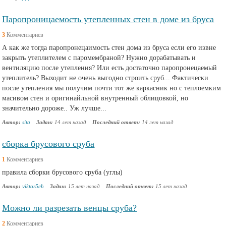
Паропроницаемость утепленных стен в доме из бруса
3
Комментариев
А как же тогда паропронецаимость стен дома из бруса если его извне
закрыть утеплителем с паромембраной? Нужно дорабатывать и
вентиляцию после утепления? Или есть достаточно паропронецаемый
утеплитель? Выходит не очень выгодно строить сруб... Фактически
после утепления мы получим почти тот же каркасник но с теплоемким
масивом стен и оригинайльной внутренный облицовкой, но
значительно дороже.. Уж лучше...
Автор:
sita
Задан:
14 лет назад
Последний ответ:
14 лет назад
сборка брусового сруба
1
Комментариев
правила сборки брусового сруба (углы)
Автор:
viktor5ch
Задан:
15 лет назад
Последний ответ:
15 лет назад
Можно ли разрезать венцы сруба?
2
Комментариев